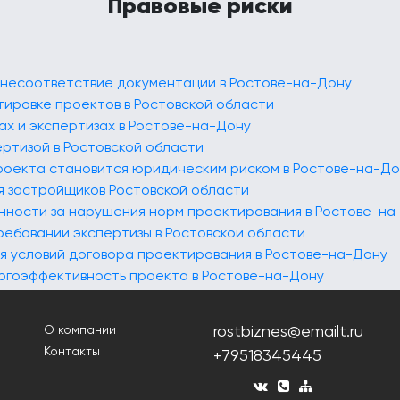
Правовые риски
 несоответствие документации в Ростове-на-Дону
тировке проектов в Ростовской области
ах и экспертизах в Ростове-на-Дону
ертизой в Ростовской области
проекта становится юридическим риском в Ростове-на-До
ля застройщиков Ростовской области
енности за нарушения норм проектирования в Ростове-на
ребований экспертизы в Ростовской области
 условий договора проектирования в Ростове-на-Дону
ергоэффективность проекта в Ростове-на-Дону
rostbiznes@emailt.ru
О компании
Контакты
+79518345445