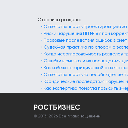
Страницы раздела:
• Ответственность проектировщика за
• Риски нарушения ПП № 87 при коррек
• Правовые последствия ошибок в смет
• Судебная практика по спорам с эксп
• Когда несогласованность разделов 
• Ошибки в сметах и их последствия д
• Как избежать юридической ответств
• Ответственность за несоблюдение т
• Юридические последствия нарушения
• Как экспертиза помогла повысить эн
РОСТБИЗНЕС
© 2013-
2026 Все права защищены